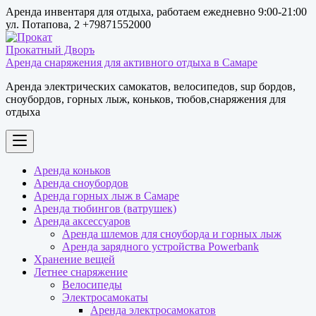
Перейти
Аренда инвентаря для отдыха, работаем ежедневно 9:00-21:00
к
ул. Потапова, 2 +79871552000
содержимому
Аренда снаряжения для активного отдыха в Самаре
Аренда электрических самокатов, велосипедов, sup бордов,
сноубордов, горных лыж, коньков, тюбов,снаряжения для
отдыха
Аренда коньков
Аренда сноубордов
Аренда горных лыж в Самаре
Аренда тюбингов (ватрушек)
Аренда аксессуаров
Аренда шлемов для сноуборда и горных лыж
Аренда зарядного устройства Powerbank
Хранение вещей
Летнее снаряжение
Велосипеды
Электросамокаты
Аренда электросамокатов