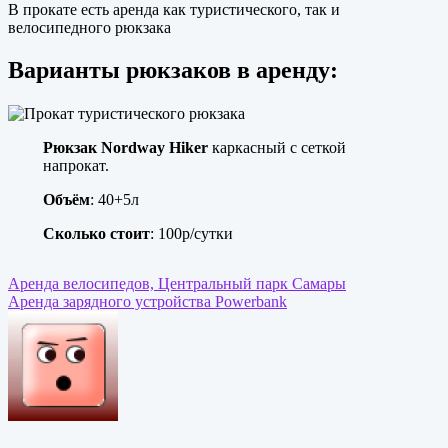
В прокате есть аренда как туристического, так и
велосипедного рюкзака
Варианты рюкзаков в аренду:
Рюкзак Nordway Hiker
каркасный с сеткой
напрокат.
Объём
: 40+5л
Сколько стоит
: 100р/сутки
Навигация
Аренда велосипедов, Центральный парк Самары
Аренда зарядного устройства Powerbank
по
записям