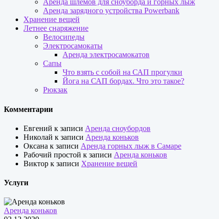
Аренда шлемов для сноуборда и горных лыж
Аренда зарядного устройства Powerbank
Хранение вещей
Летнее снаряжение
Велосипеды
Электросамокаты
Аренда электросамокатов
Сапы
Что взять с собой на САП прогулки
Йога на САП бордах. Что это такое?
Рюкзак
Комментарии
Евгений
к записи
Аренда сноубордов
Николай
к записи
Аренда коньков
Оксана
к записи
Аренда горных лыж в Самаре
Рабочий простой
к записи
Аренда коньков
Виктор
к записи
Хранение вещей
Услуги
Аренда коньков