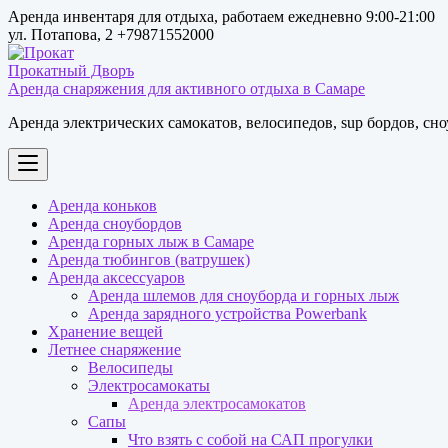
Перейти
Аренда инвентаря для отдыха, работаем ежедневно 9:00-21:00
к
ул. Потапова, 2 +79871552000
содержимому
Аренда снаряжения для активного отдыха в Самаре
Аренда электрических самокатов, велосипедов, sup бордов, сн
Аренда коньков
Аренда сноубордов
Аренда горных лыж в Самаре
Аренда тюбингов (ватрушек)
Аренда аксессуаров
Аренда шлемов для сноуборда и горных лыж
Аренда зарядного устройства Powerbank
Хранение вещей
Летнее снаряжение
Велосипеды
Электросамокаты
Аренда электросамокатов
Сапы
Что взять с собой на САП прогулки