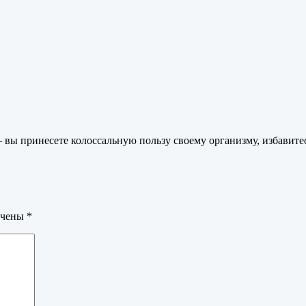
ы принесете колоссальную пользу своему организму, избавитесь
ечены
*