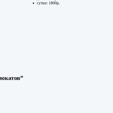
сутки: 1800р.
мокатов
”