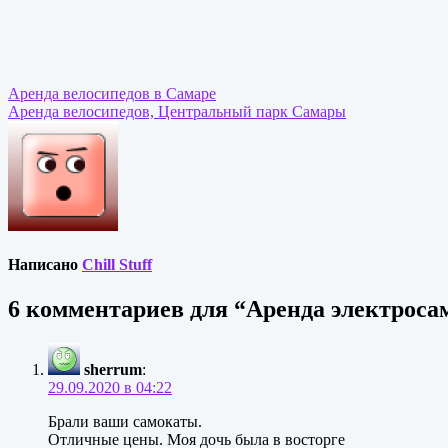
Навигация
Аренда велосипедов в Самаре
Аренда велосипедов, Центральный парк Самары
по
записям
Написано
Chill Stuff
6 комментариев для “
Аренда электроса
sherrum
:
29.09.2020 в 04:22
Брали ваши самокаты.
Отличные цены. Моя дочь была в восторге