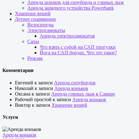
Аренда шлемов для сноуборда и горных лыж
Аренда зарядного устройства Powerbank
Хранение вещей
Летнее снаряжение
Велосипеды
Электросамокаты
Аренда электросамокатов
Сапы
Что взять с собой на САП прогулки
Йога на САП бордах. Что это такое?
Рюкзак
Комментарии
Евгений
к записи
Аренда сноубордов
Николай
к записи
Аренда коньков
Оксана
к записи
Аренда горных лыж в Самаре
Рабочий простой
к записи
Аренда коньков
Виктор
к записи
Хранение вещей
Услуги
Аренда коньков