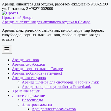
Перейти
Аренда инвентаря для отдыха, работаем ежедневно 9:00-21:00
к
ул. Потапова, 2 +79871552000
содержимому
Аренда снаряжения для активного отдыха в Самаре
Аренда электрических самокатов, велосипедов, sup бордов,
сноубордов, горных лыж, коньков, тюбов,снаряжения для
отдыха
Аренда коньков
Аренда сноубордов
Аренда горных лыж в Самаре
Аренда тюбингов (ватрушек)
Аренда аксессуаров
Аренда шлемов для сноуборда и горных лыж
Аренда зарядного устройства Powerbank
Хранение вещей
Летнее снаряжение
Велосипеды
Электросамокаты
Аренда электросамокатов