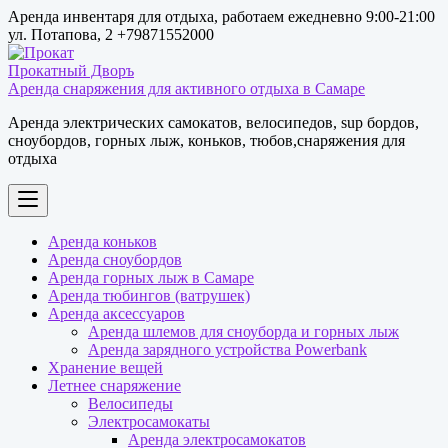
Перейти
Аренда инвентаря для отдыха, работаем ежедневно 9:00-21:00
к
ул. Потапова, 2 +79871552000
содержимому
Аренда снаряжения для активного отдыха в Самаре
Аренда электрических самокатов, велосипедов, sup бордов,
сноубордов, горных лыж, коньков, тюбов,снаряжения для
отдыха
Аренда коньков
Аренда сноубордов
Аренда горных лыж в Самаре
Аренда тюбингов (ватрушек)
Аренда аксессуаров
Аренда шлемов для сноуборда и горных лыж
Аренда зарядного устройства Powerbank
Хранение вещей
Летнее снаряжение
Велосипеды
Электросамокаты
Аренда электросамокатов