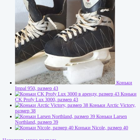
Коньки
Impal 950, размер 43
Коньки
CK Profy Lux 3000, размер 43
Коньки Arctic Victory,
размер 38
Коньки Larsen
Northland, размер 39
Коньки Nicole, размер 40