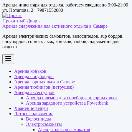
Перейти
Аренда инвентаря для отдыха, работаем ежедневно 9:00-21:00
к
ул. Потапова, 2 +79871552000
содержимому
Аренда снаряжения для активного отдыха в Самаре
Аренда электрических самокатов, велосипедов, sup бордов,
сноубордов, горных лыж, коньков, тюбов,снаряжения для
отдыха
Аренда коньков
Аренда сноубордов
Аренда горных лыж в Самаре
Аренда тюбингов (ватрушек)
Аренда аксессуаров
Аренда шлемов для сноуборда и горных лыж
Аренда зарядного устройства Powerbank
Хранение вещей
Летнее снаряжение
Велосипеды
Электросамокаты
Аренда электросамокатов